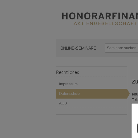
ONLINE-SEMINARE
Rechtliches
Zu
Impressum
Datenschutz
edu
Tel
AGB
Mit
fol
wid
I.